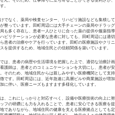
せん。そのため、仕事帰りに立ち寄ることができる便利さが、
す。
けでなく、薬局や検査センター、リハビリ施設なども集積して
が整っています。田町周辺には大手チェーンの薬局やドラッグ
局も多く存在し、患者一人ひとりに合った薬の提供や服薬指導
ハビリテーションが必要な患者に対しても、田町周辺には適切
ら患者の治療やケアを行っています。田町の医療施設やクリニ
スを提供するため、地域住民との信頼関係を築いています。
では、患者の病歴や生活環境を把握した上で、適切な治療計画
看護師は、患者とのコミュニケーションを大切にし、患者が安
。そのため、地域住民からは親しみやすい医療機関として支持
徴です。田町周辺には、近年急速に高層ビルや商業施設が増加
加に伴い、医療ニーズもますます多様化しています。
は、これにしっかりと対応すべく、設備や医療技術の向上に努
ッフの研鑽にも力を入れることで、患者に安心できる医療を提
地でありながら、地域住民の健康を支える医療拠点としても定