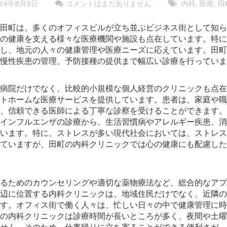
024年8月3日
コメントはまだありません
内科
医療
田
,
,
田町は、多くのオフィスビルが立ち並ぶビジネス街として知ら
の健康を支える様々な医療機関や施設も点在しています。特に
し、地元の人々の健康管理や医療ニーズに応えています。田町
慢性疾患の管理、予防接種の提供まで幅広い診療を行っていま
病院だけでなく、比較的小規模な個人経営のクリニックも点在
トホームな医療サービスを提供しています。患者は、家庭や職
、信頼できる医師による丁寧な診察を受けることができます。
インフルエンザの診療から、生活習慣病やアレルギー疾患、消
います。特に、ストレスが多い現代社会においては、ストレス
ていますが、田町の内科クリニックでは心の健康にも配慮した
るためのカウンセリングや適切な薬物療法など、総合的なアプ
辺に位置する内科クリニックは、地域住民だけでなく、近隣の
す。オフィス街で働く人々は、忙しい日々の中で健康管理に時
の内科クリニックは診療時間が長いところが多く、夜間や土曜