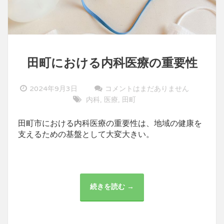
田町における内科医療の重要性
2024年9月3日
コメントはまだありません
内科
医療
田町
,
,
田町市における内科医療の重要性は、地域の健康を
支えるための基盤として大変大きい。
続きを読む →
田
町
に
お
け
る