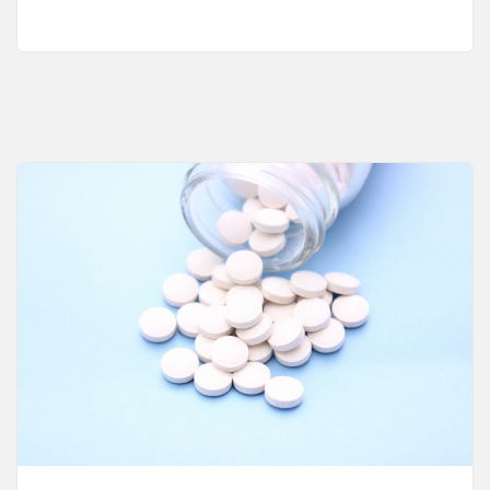
医
療
サ
ー
ビ
ス
と
健
康
づ
く
り
の
充
実