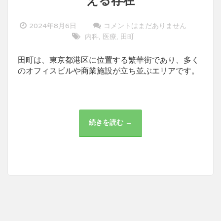
える存在
2024年8月6日
コメントはまだありません
内科
医療
田町
,
,
田町は、東京都港区に位置する繁華街であり、多く
のオフィスビルや商業施設が立ち並ぶエリアです。
続きを読む →
田
町
の
医
療
機
関：
地
域
の
健
康
を
支
え