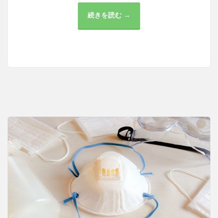
続きを読む →
田
町
の
内
科
医
が
支
え
る
健
康
管
理