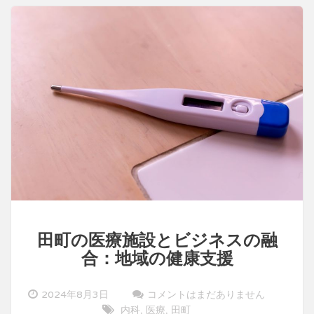
る
存
在
田町の医療施設とビジネスの融
合：地域の健康支援
2024年8月3日
コメントはまだありません
内科
医療
田町
,
,