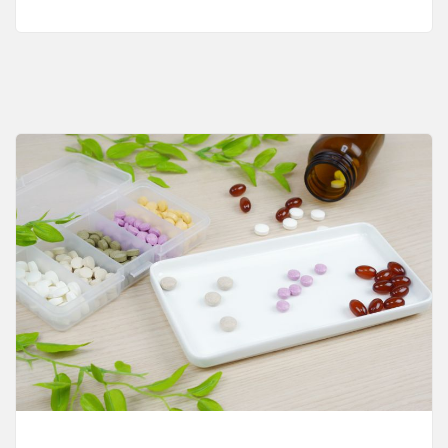
内
科
医
療
の
重
要
性