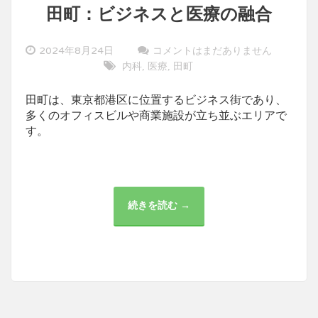
田町：ビジネスと医療の融合
2024年8月24日
コメントはまだありません
内科
医療
田町
,
,
田町は、東京都港区に位置するビジネス街であり、
多くのオフィスビルや商業施設が立ち並ぶエリアで
す。
続きを読む →
田
町：
ビ
ジ
ネ
ス
と
医
療
の
融
合