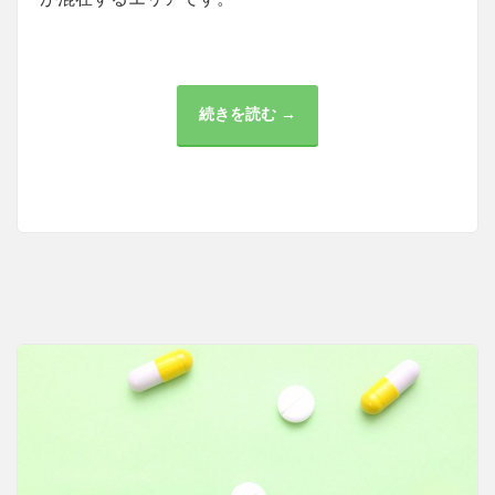
続きを読む →
田
町
周
辺
の
医
療
機
関
と
薬
局
の
充
実