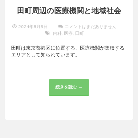
田町周辺の医療機関と地域社会
2024年8月9日
コメントはまだありません
内科
医療
田町
,
,
田町は東京都港区に位置する、医療機関が集積する
エリアとして知られています。
続きを読む →
田
町
周
辺
の
医
療
機
関
と
地
域