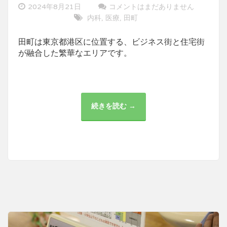
2024年8月21日
コメントはまだありません
内科
医療
田町
,
,
田町は東京都港区に位置する、ビジネス街と住宅街
が融合した繁華なエリアです。
続きを読む →
田
町
周
辺
の
医
療
機
関
と
地
域
の
健
康
事
情