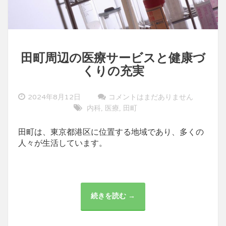
田町周辺の医療サービスと健康づ
くりの充実
2024年8月12日
コメントはまだありません
内科
医療
田町
,
,
田町は、東京都港区に位置する地域であり、多くの
人々が生活しています。
続きを読む →
田
町
周
辺
の