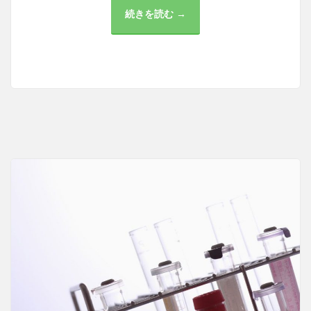
続きを読む →
田
町
の
医
療
環
境
と
施
設
の
充
実