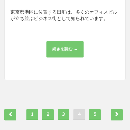
東京都港区に位置する田町は、多くのオフィスビル
が立ち並ぶビジネス街として知られています。
続きを読む →
田
町
の
医
療
施
設
と
ビ
ジ
ネ
ス
の
融
合：
地
1
2
3
域
4
5
の
健
康